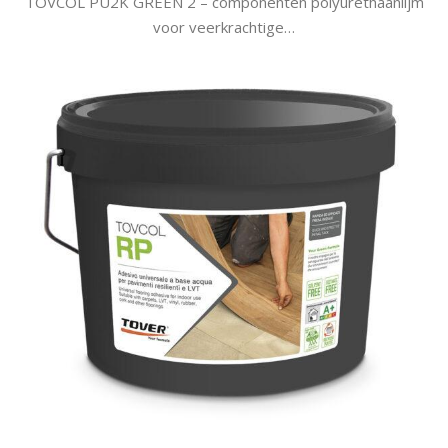
TOVCOL PU2K GREEN 2 – componenten polyurethaanlijm
voor veerkrachtige…