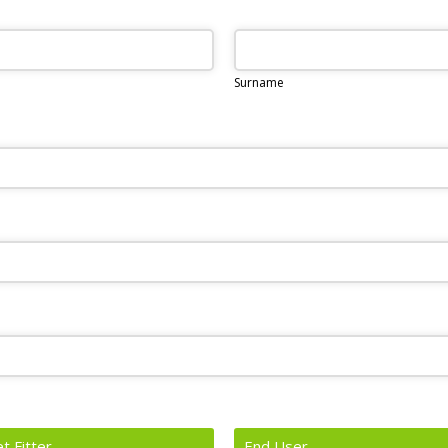
Surname
t Fitter
End User