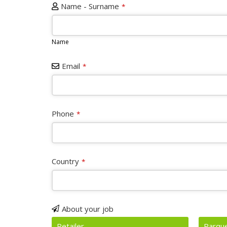
Website
Name - Surname
*
URL
*
Name
Email
*
Phone
*
Country
*
About your job
Retailer
Parque