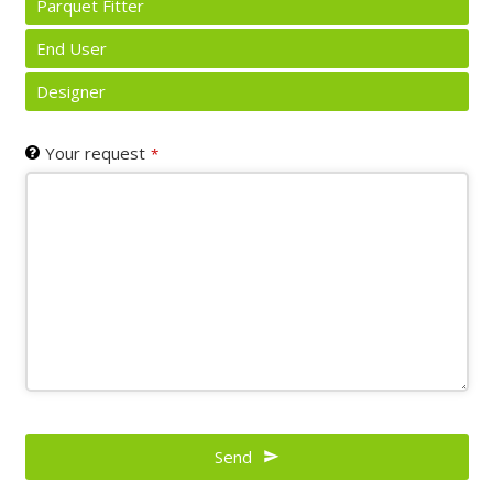
Parquet Fitter
End User
Designer
Your request
*
Email
Address
Send
*