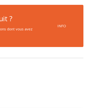
it ?
INFO
tions dont vous avez