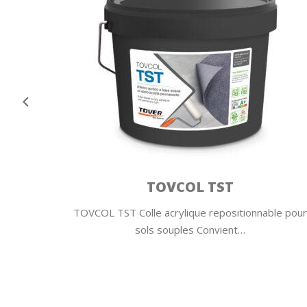
TOVCOL TST
 bi-
TOVCOL TST Colle acrylique repositionnable pour
nt…
sols souples Convient…