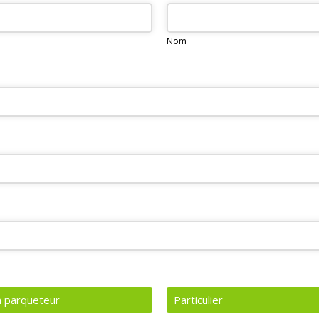
Nom
n parqueteur
Particulier