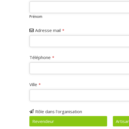
Prénom
Adresse mail
*
Téléphone
*
Business
Ville
*
Email
*
Rôle dans l'organisation
Revendeur
Artisa