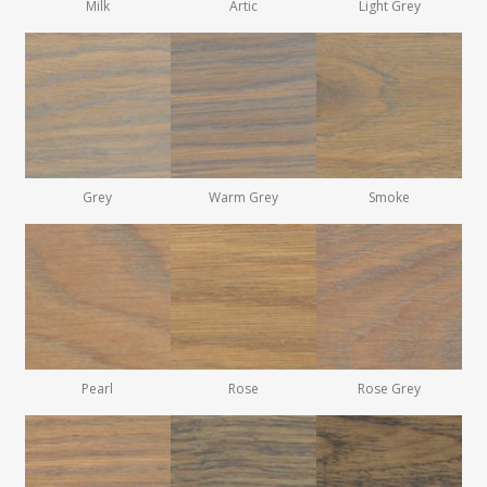
Milk
Artic
Light Grey
Grey
Warm Grey
Smoke
Pearl
Rose
Rose Grey