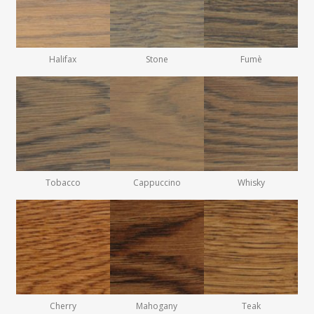
Halifax
Stone
Fumè
Tobacco
Cappuccino
Whisky
Cherry
Mahogany
Teak