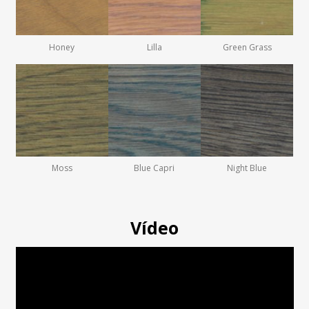
Honey
Lilla
Green Grass
Moss
Blue Capri
Night Blue
Vídeo