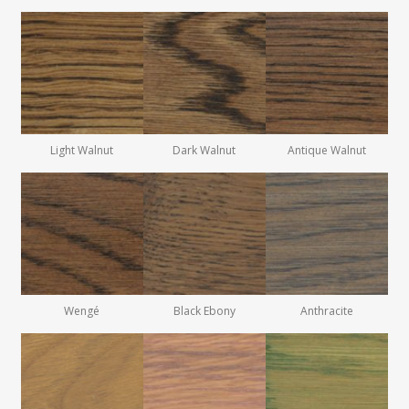
Light Walnut
Dark Walnut
Antique Walnut
Wengé
Black Ebony
Anthracite