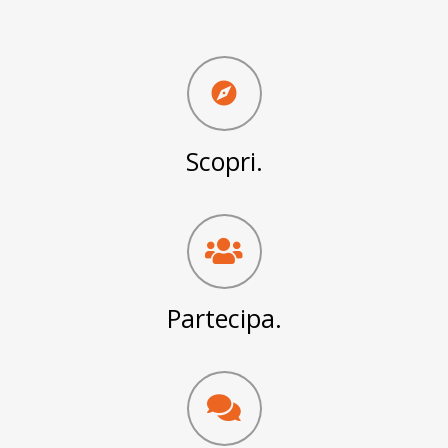
explore
Scopri.
Partecipa.