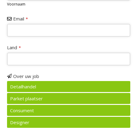
Voornaam
Your
Email
*
Website
*
Land
*
Over uw job
Detailhandel
Parket plaatser
Consument
Designer