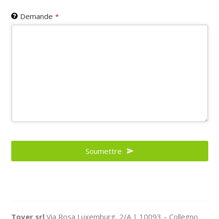
Demande
*
Business
Email
Soumettre
*
Tover srl
Via Rosa Luxemburg, 2/A | 10093 – Collegno