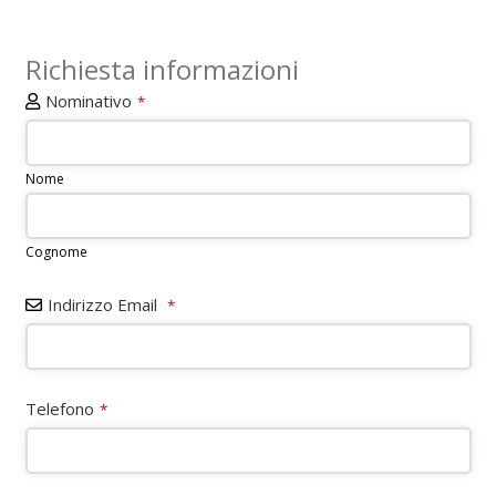
Richiesta informazioni
Nominativo
*
Nome
Cognome
Indirizzo Email
*
Website
Telefono
*
URL
*