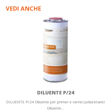
VEDI ANCHE
SOLVENTE S/23
liuretanici
SOLVENTE S/23 Solvente per la pulizia di att
Solvente…