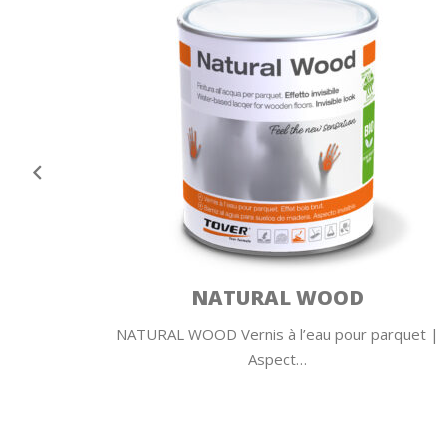
LYMPHA
parquet |
LYMPHA Vernis bi-composant en phase aqueu
Aspect bois…