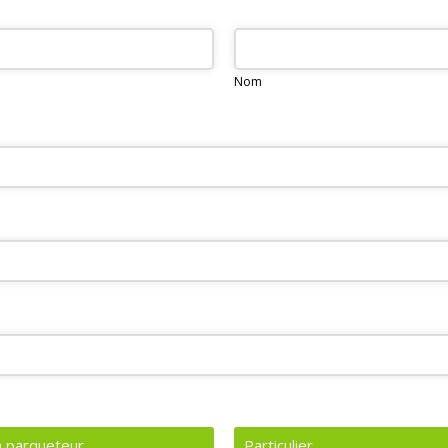
Nom
n parqueteur
Particulier