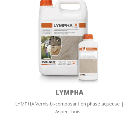
IDROLAK DR97
se |
IDROLAK DR97 Vernis bi-composant en phase
aqueuse | Fort…