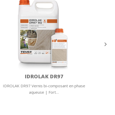
BELLA
BELLA Vernis bi-composant en phase aqueuse
ESS
Sans isocyanate Vernis…