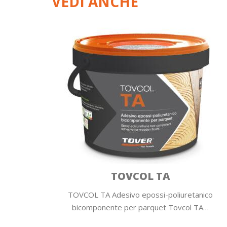
VEDI ANCHE
TOVCOL TA
TOVCOL TA Adesivo epossi-poliuretanico
bicomponente per parquet Tovcol TA…