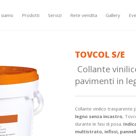
i siamo
Prodotti
Servizi
Rete vendita
Gallery
Eve
TOVCOL S/E
Collante vinili
pavimenti in l
Collante vinilico trasparente p
legno senza incastro
, Tovc
durante le fasi di posa.
Indic
multistrato, infissi, pannel