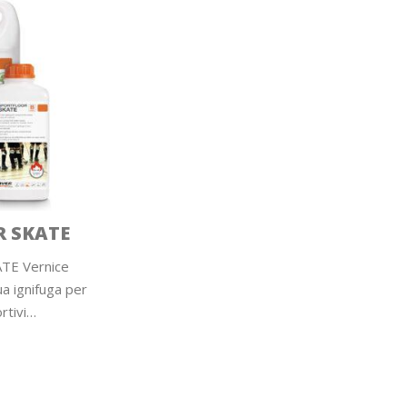
 SKATE
E Vernice
a ignifuga per
rtivi…