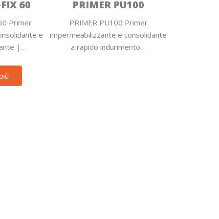
FIX 60
PRIMER PU100
60 Primer
PRIMER PU100 Primer
nsolidante e
impermeabilizzante e consolidante
ante |…
a rapido indurimento…
più