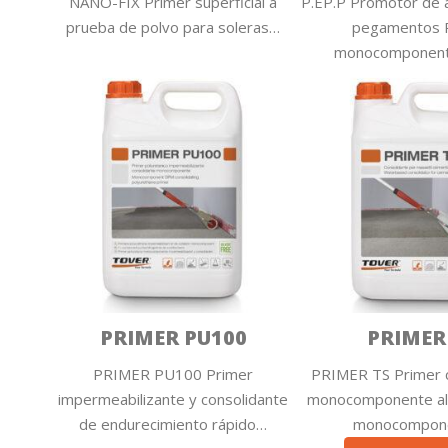
NANO-FIX Primer superficial a
P.EP.P Promotor de 
prueba de polvo para soleras…
pegamentos 
monocomponente
PRIMER PU100
PRIMER
PRIMER PU100 Primer
PRIMER TS Primer 
impermeabilizante y consolidante
monocomponente al
de endurecimiento rápido…
monocompon