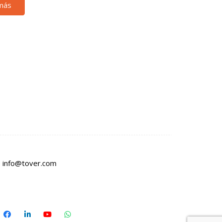
más
:
info@tover.com