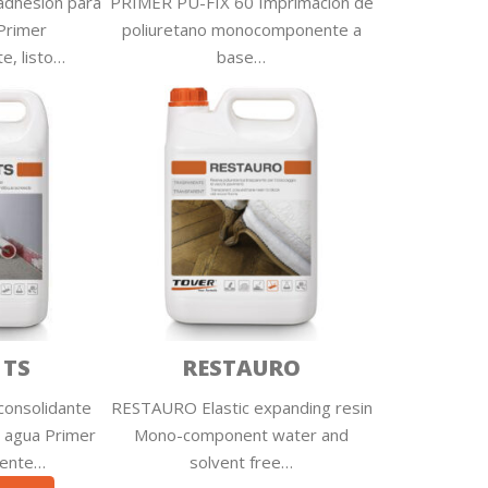
adhesión para
PRIMER PU-FIX 60 Imprimación de
Primer
poliuretano monocomponente a
, listo…
base…
 TS
RESTAURO
consolidante
RESTAURO Elastic expanding resin
 agua Primer
Mono-component water and
ente…
solvent free…