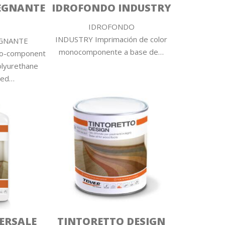
EGNANTE
IDROFONDO INDUSTRY
IDROFONDO
INDUSTRY Imprimación de color
GNANTE
monocomponente a base de…
wo-component
olyurethane
sed…
ERSALE
TINTORETTO DESIGN