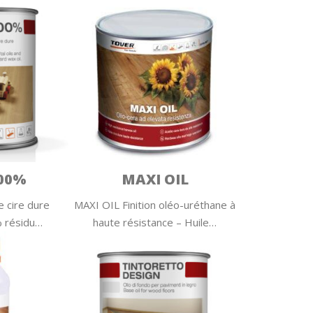
100%
MAXI OIL
 cire dure
MAXI OIL Finition oléo-uréthane à
% résidu…
haute résistance – Huile…