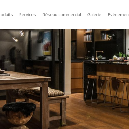
roduits
Services
Réseau commercial
Galerie
Evènemen