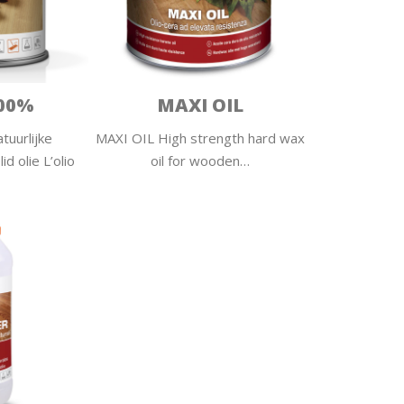
100%
MAXI OIL
uurlijke
MAXI OIL High strength hard wax
id olie L’olio
oil for wooden…