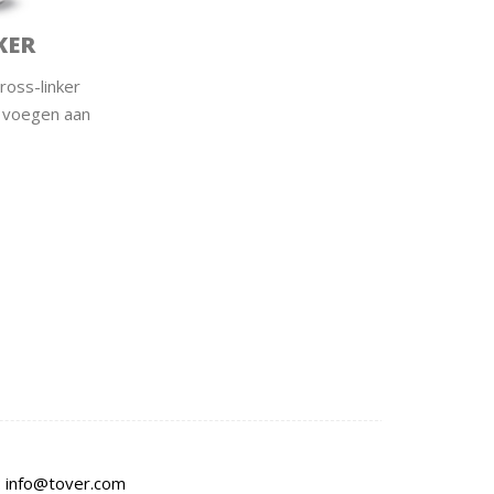
KER
ross-linker
e voegen aan
:
info@tover.com