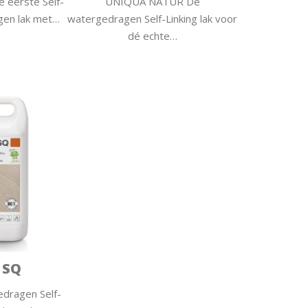
 eerste Self-
UNIQUA NATUR De
gen lak met…
watergedragen Self-Linking lak voor
dé echte…
 SQ
dragen Self-