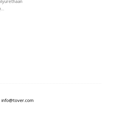
olyurethaan
Q…
:
info@tover.com