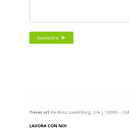
Contact
Soumettre
Email
*
Tover srl
Via Rosa Luxemburg, 2/A | 10093 – Col
LAVORA CON NOI