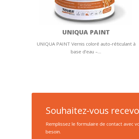
UNIQUA PAINT
 prêt à
UNIQUA PAINT Vernis coloré auto-réticulant à
base d’eau –…
Souhaitez-vous recevoi
Remplissez le formulaire de contact avec vo
besoin.