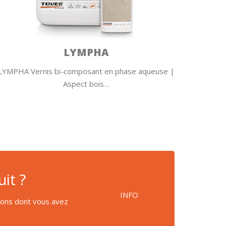
LYMPHA
LYMPHA Vernis bi-composant en phase aqueuse |
IDROL
Aspect bois…
it ?
INFO
tions dont vous avez